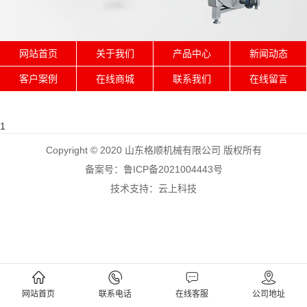
网站首页
关于我们
产品中心
新闻动态
客户案例
在线商城
联系我们
在线留言
1
Copyright © 2020 山东格顺机械有限公司 版权所有
备案号：鲁ICP备2021004443号
技术支持：云上科技
网站首页
联系电话
在线客服
公司地址