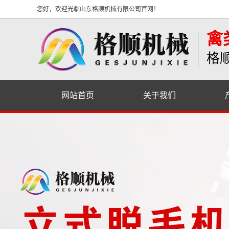
您好，欢迎光临山东格顺机械有限公司官网！
禽
格
网站首页
关于我们