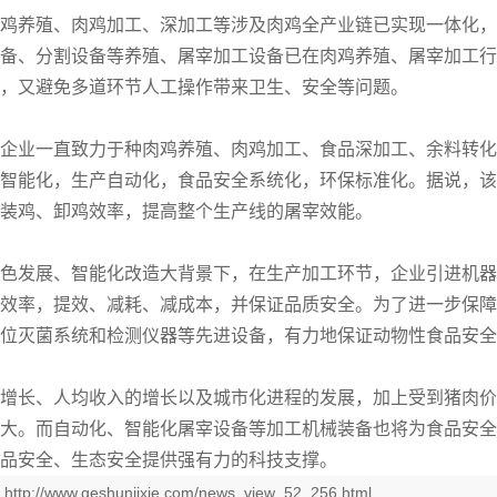
鸡养殖、肉鸡加工、深加工等涉及肉鸡全产业链已实现一体化，
备、分割设备等养殖、屠宰加工设备已在肉鸡养殖、屠宰加工行
，又避免多道环节人工操作带来卫生、安全等问题。
企业一直致力于种肉鸡养殖、肉鸡加工、食品深加工、余料转化
智能化，生产自动化，食品安全系统化，环保标准化。据说，该
装鸡、卸鸡效率，提高整个生产线的屠宰效能。
色发展、智能化改造大背景下，在生产加工环节，企业引进机器
效率，提效、减耗、减成本，并保证品质安全。为了进一步保障
位灭菌系统和检测仪器等先进设备，有力地保证动物性食品安全
增长、人均收入的增长以及城市化进程的发展，加上受到猪肉价
大。而自动化、智能化屠宰设备等加工机械装备也将为食品安全
品安全、生态安全提供强有力的科技支撑。
：
http://www.geshunjixie.com/news_view_52_256.html